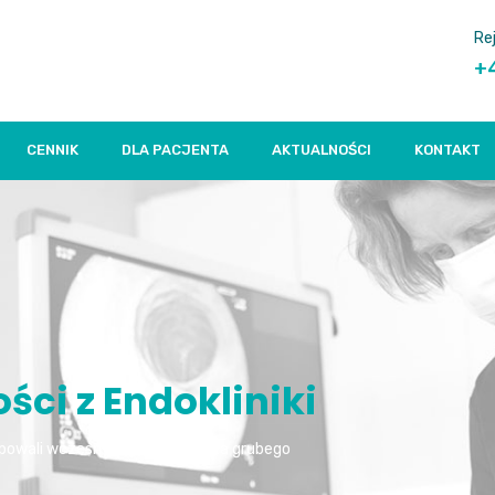
Re
+
CENNIK
DLA PACJENTA
AKTUALNOŚCI
KONTAKT
ci z Endokliniki
owali wczesny objaw raka jelita grubego