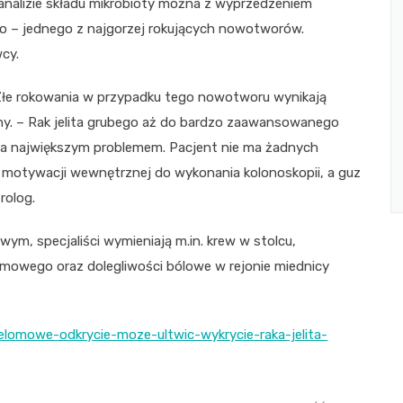
i analizie składu mikrobioty można z wyprzedzeniem
ego – jednego z najgorzej rokujących nowotworów.
cy.
w. Złe rokowania w przypadku tego nowotworu wynikają
ny. – Rak jelita grubego aż do bardzo zaawansowanego
ba największym problemem. Pacjent nie ma żadnych
ma motywacji wewnętrznej do wykonania kolonoskopii, a guz
rolog.
m, specjaliści wymieniają m.in. krew w stolcu,
mowego oraz dolegliwości bólowe w rejonie miednicy
zelomowe-odkrycie-moze-ultwic-wykrycie-raka-jelita-