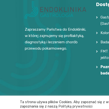
Dost
Gast
(Gas
Zapraszamy Państwa do Endokliniki,
Kolo
w której zajmujemy się profilaktyką,
Bada
diagnostyką i leczeniem chorób
przewodu pokarmowego.
FMT 
jelit
Pozn
bad
Ta strona używa plików Cookies. Aby zapoznać się z 
Endoklinika © Wszelkie prawa zastrzeżone
zapoznania się z naszą
Polityką prywatności