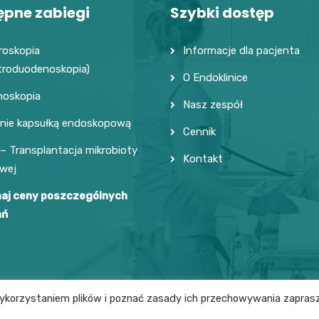
ępne zabiegi
Szybki dostęp
roskopia
Informacje dla pacjenta
troduodenoskopia)
O Endoklinice
noskopia
Nasz zespół
nie kapsułką endoskopową
Cennik
– Transplantacja mikrobioty
Kontakt
owej
aj ceny poszczególnych
ań
wykorzystaniem plików i poznać zasady ich przechowywania zapra