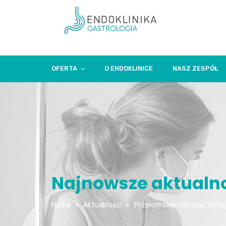
OFERTA
O ENDOKLINICE
NASZ ZESPÓŁ
Najnowsze aktualnoś
Home
Aktualności
Przełomowe odkrycie. Wytyp