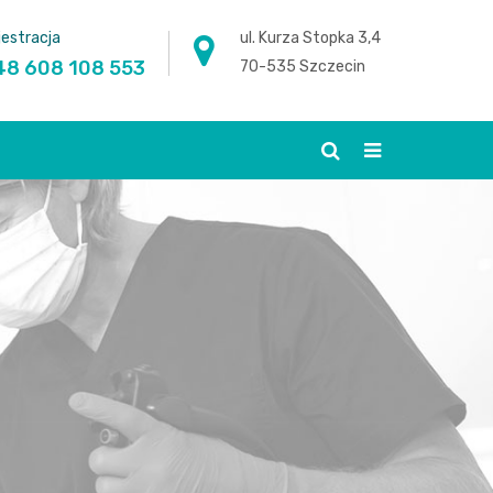
jestracja
ul. Kurza Stopka 3,4
48 608 108 553
70-535 Szczecin