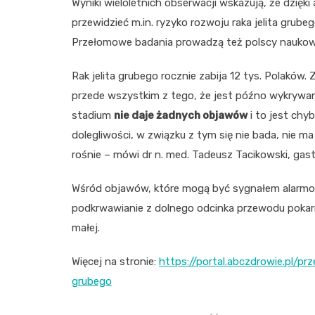
Wyniki wieloletnich obserwacji wskazują, że dzięk
przewidzieć m.in. ryzyko rozwoju raka jelita grub
Przełomowe badania prowadzą też polscy naukow
Rak jelita grubego rocznie zabija 12 tys. Polakó
przede wszystkim z tego, że jest późno wykrywa
stadium
nie daje żadnych objawów
i to jest chy
dolegliwości, w związku z tym się nie bada, nie 
rośnie – mówi dr n. med. Tadeusz Tacikowski, gast
Wśród objawów, które mogą być sygnałem alarmowy
podkrwawianie z dolnego odcinka przewodu pokar
małej.
Więcej na stronie:
https://portal.abczdrowie.pl/pr
grubego