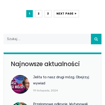
1
2
3
NEXT PAGE »
Najnowsze aktualności
Jelita to nasz drugi mózg. Obejrzyj
wywiad
19 listopada, 2024
Przełomowe odkrycie. Wytypowali