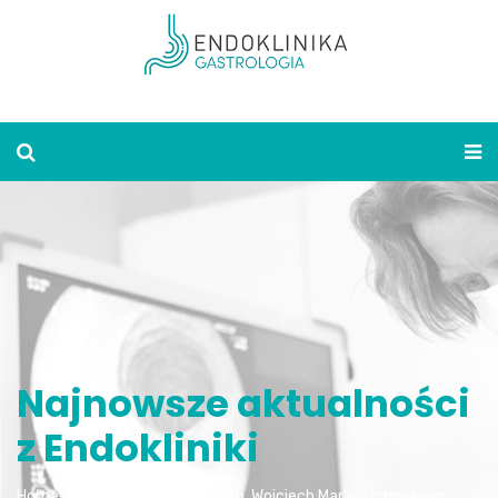
Najnowsze aktualności
z Endokliniki
Home
Aktualności
Dr hab. Wojciech Marlicz członkiem